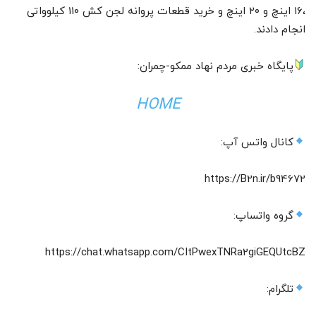
،۱۶ اینچ و ۲۰ اینچ و خرید قطعات پروانه لجن کش ۱۱۰ کیلوواتی
انجام دادند.
پایگاه خبری مردم نهاد ممکو-چمران:
HOME
کانال واتس آپ:
https://B2n.ir/b94672
گروه واتساپ:
https://chat.whatsapp.com/CItPwexTNRa2giGEQUtcBZ
تلگرام: