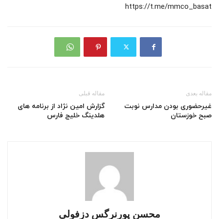
https://t.me/mmco_basat
مقاله بعدی
مقاله قبلی
غیرحضوری بودن مدارس نوبت
گزارش امین نژاد از برنامه های
صبح خوزستان
هلدینگ خلیج فارس
محسن پورنرگس دزفولی