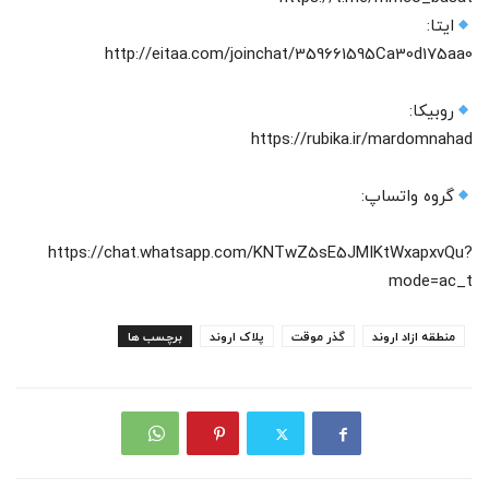
ایتا:
http://eitaa.com/joinchat/359661595Ca30d175aa0
روبیکا:
https://rubika.ir/mardomnahad
گروه واتساپ:
https://chat.whatsapp.com/KNTwZ5sE5JMIKtWxapxvQu?
mode=ac_t
منطقه ازاد اروند
گذر موقت
پلاک اروند
برچسب ها