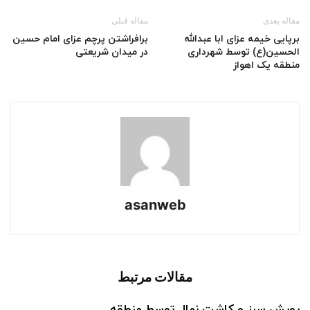
مقاله بعدی
مقاله قبلی
برپایی خیمه عزای ابا عبدالله
برافراشتن پرچم عزای امام حسین
الحسین(ع) توسط شهرداری
در میدان شریعتی
منطقه یک اهواز
asanweb
مقالات مرتبط
پویش سبز و کاشت نهال توسط منطقه