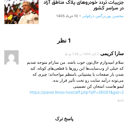
جزییات تردد خودروهای پلاک مناطق آزاد
در سراسر کشور
محسن پورنرگس دزفولی
-
10 خرداد 1405
1 نظر
سارا کریمی
2 آبان 1404 در 7:58 ق.ظ
سلام امیدوارم حال‌تون خوب باشه. من سارام متوجه شدیم
که خیلی از وب‌سایت‌ها این روزها با قطعی‌های کوتاه، کند
شدن بار صفحات یا پشتیبانی نامنظم مواجه‌اند؛ چیزی که
می‌تونه درآمد سایت رو تحت تأثیر قرار بده.
لیمو هاست امتحان کن تضمینی
https://panel.limoo.host/aff.php?aff=26091&gid=2
پاسخ
پاسخ ترک