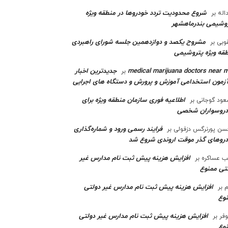
شروع محدودیت تردد خودروها در منطقه ویژه
اله
بر
وشیمی بندرماهشهر
مشروح یکصد و دوازدهمین جلسه شورای راهبردی
وبی
بر
قه ویژه پتروشیمی‌
medical marijuana doctors near 
جدیدترین اخبار
بر
آزمون استخدامی آموزش و پرورش و دستگاه های اجرایی
اطلاعیه فوری سازمان منطقه ویژه برای
ود گوجانی
بر
دروسواران شخصی
فرایند رسمی ورود و شماره‌گذاری
ن پورنرگس دزفولی
بر
رو‌های گذر موقت اروندی شروع شد
افزایش هزینه پیش ثبت نام مدارس غیر
ب عساکره
بر
تی ممنوع
افزایش هزینه پیش ثبت نام مدارس غیر دولتی
م
بر
وع
افزایش هزینه پیش ثبت نام مدارس غیر دولتی
وفر
بر
وع