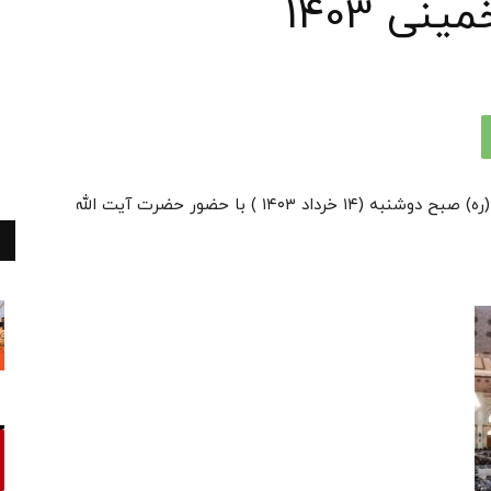
نی 1403
مراسم سی‌ و پنجمین سالگرد ارتحال امام خمینی (ره) صبح دوشنبه (۱۴ خرداد ۱۴۰۳ ) با حضور حضرت آیت الله