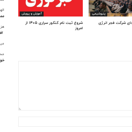
الها
پتروشیمی
آموزش و پرورش
ممن
ای شرکت فجر انرژی
شروع ثبت نام کنکور سراری ۱۴۰۵ از
هزی
امروز
اف
میل
محس
خوز
نام:*