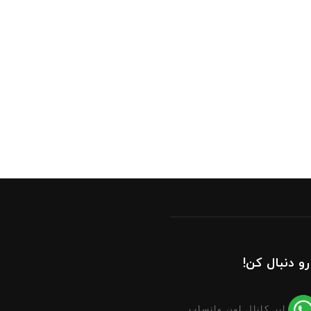
رو دنبال کن!
ابر کانال امن واتساپ