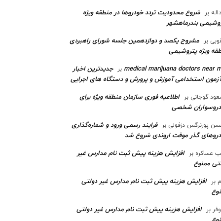
شروع محدودیت تردد خودروها در منطقه ویژه
اله
بر
وشیمی بندرماهشهر
مشروح یکصد و دوازدهمین جلسه شورای راهبردی
وبی
بر
قه ویژه پتروشیمی‌
medical marijuana doctors near 
جدیدترین اخبار
بر
آزمون استخدامی آموزش و پرورش و دستگاه های اجرایی
اطلاعیه فوری سازمان منطقه ویژه برای
ود گوجانی
بر
دروسواران شخصی
فرایند رسمی ورود و شماره‌گذاری
ن پورنرگس دزفولی
بر
رو‌های گذر موقت اروندی شروع شد
افزایش هزینه پیش ثبت نام مدارس غیر
ب عساکره
بر
تی ممنوع
افزایش هزینه پیش ثبت نام مدارس غیر دولتی
م
بر
وع
افزایش هزینه پیش ثبت نام مدارس غیر دولتی
وفر
بر
وع