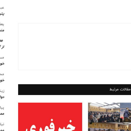
عبد
پتر
یعق
منط
me
از 
مسع
خو
محس
خود
مقالات مرتبط
زین
دول
پیا
ممن
نیل
ممن