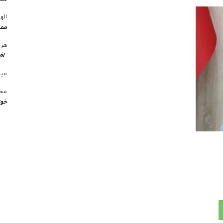
الها
ممن
هزی
اف
میل
محس
خوز