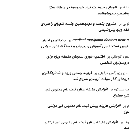
شروع محدودیت تردد خودروها در منطقه ویژه
اله
بر
وشیمی بندرماهشهر
مشروح یکصد و دوازدهمین جلسه شورای راهبردی
وبی
بر
قه ویژه پتروشیمی‌
medical marijuana doctors near 
جدیدترین اخبار
بر
آزمون استخدامی آموزش و پرورش و دستگاه های اجرایی
اطلاعیه فوری سازمان منطقه ویژه برای
ود گوجانی
بر
دروسواران شخصی
فرایند رسمی ورود و شماره‌گذاری
ن پورنرگس دزفولی
بر
رو‌های گذر موقت اروندی شروع شد
افزایش هزینه پیش ثبت نام مدارس غیر
ب عساکره
بر
تی ممنوع
افزایش هزینه پیش ثبت نام مدارس غیر دولتی
م
بر
وع
افزایش هزینه پیش ثبت نام مدارس غیر دولتی
وفر
بر
وع