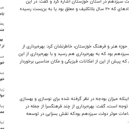
لت سیزدهم در استان خوزستان اشاره کرد و گفت: در این
عبد
حوزه اتفاقات خوبی رقم خورد برخی طرح‌ها و رویدادهای که 20 سال بلاتکلیف و معلق بود یا به بن‌بست رسیده
پتر
یعق
منط
me
وزه هنر و فرهنگ خوزستان، خاطرنشان کرد: بهره‌برداری از
از 
هم بود که به بهره‌برداری هم رسید و با بهره‌برداری از این
مسع
ه پیش از این از امکانات فیزیکی و مکان مناسبی برخوردار
خو
محس
خود
زین
دول
ینکه میزان بودجه‌ در نظر گرفته شده برای نوسازی و بهسازی
جه است، گفت: بهره‌برداری از چند فرهنگسرا از جمله در
پیا
ممن
امات موثر دولت سیزدهم بودکه نقش بسزایی در توسعه
نیل
ممن