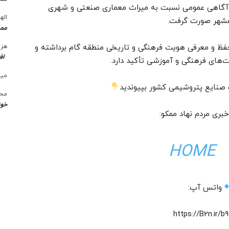
 آگاهی عمومی نسبت به میراث معماری صنعتی و شهری
الها
هشهر صورت گرفت.
ممن
فظ و معرفی هویت فرهنگی و تاریخی منطقه گام برداشته و
هزی
اف
یت‌های فرهنگی و آموزشی تأکید دارد.
میل
گ صنایع پتروشیمی کشور بپیوندید
محس
خوز
خبری مردم نهاد ممکو:
HOME
واتس آپ:
https://B2n.ir/b