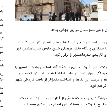
عبد
پتر
یعق
منط
و میراث‌دوستان در روز جهانی بناها
me
از 
ن به مناسبت روز جهانی بناها و محوطه‌های تاریخی، شرکت
مسع
همکاری پایگاه منظر فرهنگی خلیج فارس بندرماهشهر، تور
خو
 تاریخی بندرماهشهر را برگزار کرد.
محس
خود
یئت علمی گروه معماری دانشگاه آزاد اسلامی واحد ماهشهر با
و فرهنگی دوران نفت در منطقه آشنا شدند. این تور تخصصی
زین
ظ و مرمت این بناها و شناخت دقیق‌تر از بافت تاریخی شهر
دول
فراهم آورد.
پیا
ممن
 باشگاه پیروز بود که همگی از آثار تاریخی ارزشمند تحت
نیل
ایع پتروشیمی هستند. این اقدام در راستای مسئولیت
ممن