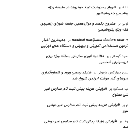
شروع محدودیت تردد خودروها در منطقه ویژه
اله
بر
وشیمی بندرماهشهر
مشروح یکصد و دوازدهمین جلسه شورای راهبردی
وبی
بر
قه ویژه پتروشیمی‌
medical marijuana doctors near 
جدیدترین اخبار
بر
آزمون استخدامی آموزش و پرورش و دستگاه های اجرایی
اطلاعیه فوری سازمان منطقه ویژه برای
ود گوجانی
بر
دروسواران شخصی
فرایند رسمی ورود و شماره‌گذاری
ن پورنرگس دزفولی
بر
رو‌های گذر موقت اروندی شروع شد
افزایش هزینه پیش ثبت نام مدارس غیر
ب عساکره
بر
تی ممنوع
افزایش هزینه پیش ثبت نام مدارس غیر دولتی
م
بر
وع
افزایش هزینه پیش ثبت نام مدارس غیر دولتی
وفر
بر
وع