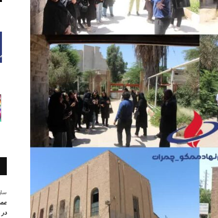
سار
عمو
در 