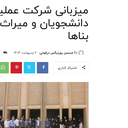
میزبانی شرکت عملی
دانشجویان و میراث‌
بناها
By
محسن پورنرگس دزفولی
2 اردیبهشت 1404
اشتراک گذاری