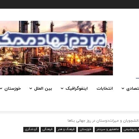
تصادی
انتخابات
اینفوگرافیک
بین الملل
خوزستان
شجویان و میراث‌دوستان در روز جهانی بناها
ه پتروشیمی
ماهشهر و سربندر
خوزستان
فرهنگ و هنر
فرهنگی
گردشگری