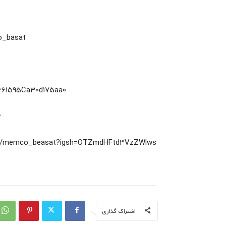
o_basat
9661595Ca30d175aa0
om/memco_beasat?igsh=OTZmdHFtd3VzZWlws
اشتراک گذاری