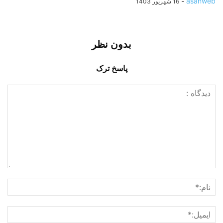
-
asanweb
16 شهریور 1403
بدون نظر
پاسخ ترک