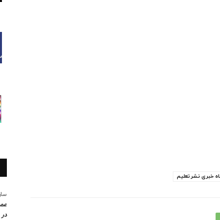
اه خبری نشرتعلیم
سار
عمو
در 