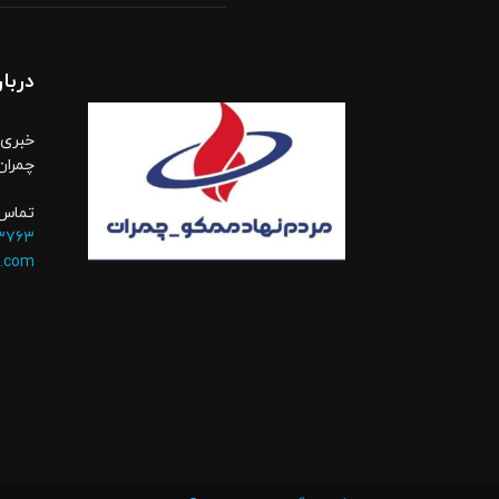
دربار
خبری،
چمران
تماس 
۳۷۶۳
.com