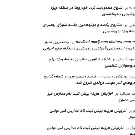
شروع محدودیت تردد خودروها در منطقه ویژه
اله
بر
وشیمی بندرماهشهر
مشروح یکصد و دوازدهمین جلسه شورای راهبردی
وبی
بر
قه ویژه پتروشیمی‌
medical marijuana doctors near 
جدیدترین اخبار
بر
آزمون استخدامی آموزش و پرورش و دستگاه های اجرایی
اطلاعیه فوری سازمان منطقه ویژه برای
ود گوجانی
بر
دروسواران شخصی
فرایند رسمی ورود و شماره‌گذاری
ن پورنرگس دزفولی
بر
رو‌های گذر موقت اروندی شروع شد
افزایش هزینه پیش ثبت نام مدارس غیر
ب عساکره
بر
تی ممنوع
افزایش هزینه پیش ثبت نام مدارس غیر دولتی
م
بر
وع
افزایش هزینه پیش ثبت نام مدارس غیر دولتی
وفر
بر
وع