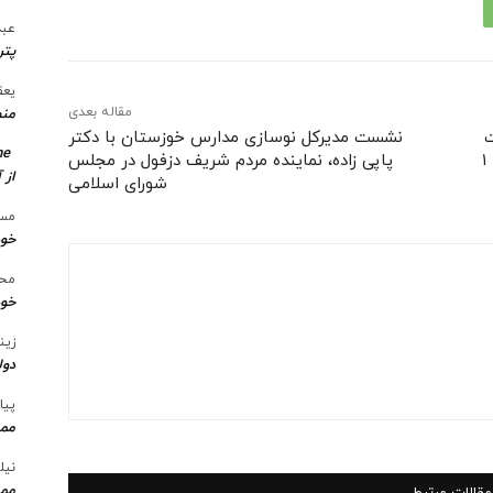
عبد
پتر
یعق
مقاله بعدی
منط
ت
نشست مدیرکل نوسازی مدارس خوزستان با دکتر
me
هنرستان پسرانه مولوی درکوی کمپلو جنوبی ناحیه ۱
پاپی زاده، نماینده مردم شریف دزفول در مجلس
از 
شورای اسلامی
مسع
خو
محس
خود
زین
دول
پیا
ممن
نیل
ممن
مقالات مرتبط