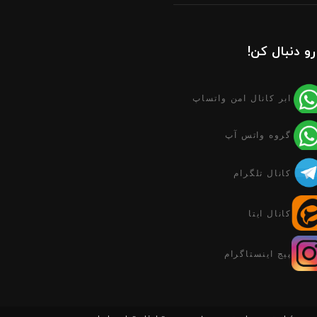
رو دنبال کن!
ابر کانال امن واتساپ
گروه واتس آپ
کانال تلگرام
کانال ایتا
پیج اینستاگرام