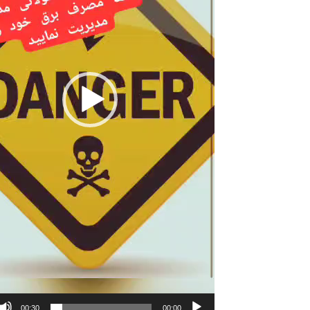
و
ی
د
ی
و
00:30
00:00