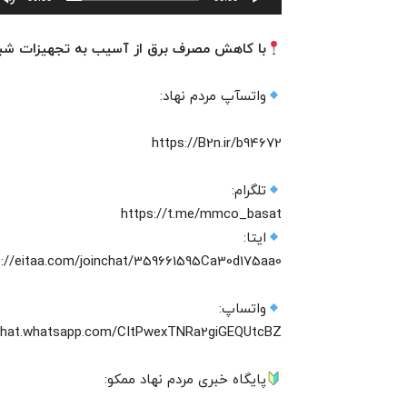
با کاهش مصرف برق از آسیب به تجهیزات شبکه
واتسآپ مردم نهاد:
https://B2n.ir/b94672
تلگرام:
https://t.me/mmco_basat
ایتا:
p://eitaa.com/joinchat/359661595Ca30d175aa0
واتساپ:
/chat.whatsapp.com/CItPwexTNRa2giGEQUtcBZ‌
پایگاه خبری مردم نهاد ممکو: