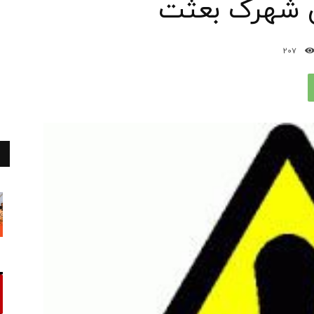
ن شهرک بعثت
207