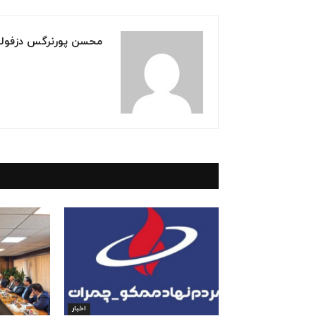
محسن پورنرگس دزفول
اخبار