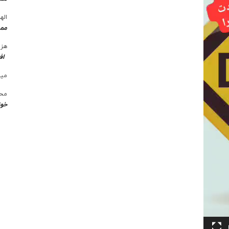
الها
ممن
هزی
اف
میل
محس
خوز