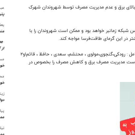
 بالای برق و عدم مدیریت مصرف توسط شهروندان شهرک
عبد
پتر
یعق
شبکه زمانبر خواهد بود و ممکن است شهروندان را با
منط
me
از 
پس از شهروندان مناطق مختلف شهرک بعثت شامل : رودکی،گنجوی،مولوی ، محتشم، سعدی ، حافظ ، قائم۱و۲
مسع
خواست مدیریت مصرف برق و کاهش مصرف را بخصوص در
خو
محس
خود
زین
دول
پیا
ممن
نیل
ممن