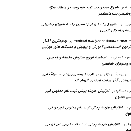
شروع محدودیت تردد خودروها در منطقه ویژه
اله
بر
وشیمی بندرماهشهر
مشروح یکصد و دوازدهمین جلسه شورای راهبردی
وبی
بر
قه ویژه پتروشیمی‌
medical marijuana doctors near 
جدیدترین اخبار
بر
آزمون استخدامی آموزش و پرورش و دستگاه های اجرایی
اطلاعیه فوری سازمان منطقه ویژه برای
ود گوجانی
بر
دروسواران شخصی
فرایند رسمی ورود و شماره‌گذاری
ن پورنرگس دزفولی
بر
رو‌های گذر موقت اروندی شروع شد
افزایش هزینه پیش ثبت نام مدارس غیر
ب عساکره
بر
تی ممنوع
افزایش هزینه پیش ثبت نام مدارس غیر دولتی
م
بر
وع
افزایش هزینه پیش ثبت نام مدارس غیر دولتی
وفر
بر
وع