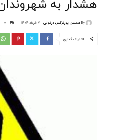
هشدار به شهروندا
By
محسن پورنرگس دزفولی
7 خرداد 1404
0
اشتراک گذاری