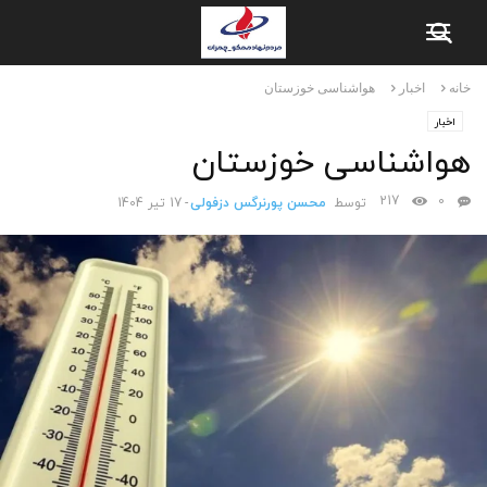
خانه
اخبار
هواشناسی خوزستان
اخبار
هواشناسی خوزستان
217
0
توسط
محسن پورنرگس دزفولی
-
17 تیر 1404