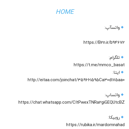
HOME
واتسآپ:
https://B2n.ir/b94672
تلگرام:
https://t.me/mmco_basat
ایتا:
http://eitaa.com/joinchat/359661595Ca30d175aa0
واتساپ:
https://chat.whatsapp.com/CItPwexTNRa2giGEQUtcBZ‌
روبیکا:
https://rubika.ir/mardomnahad