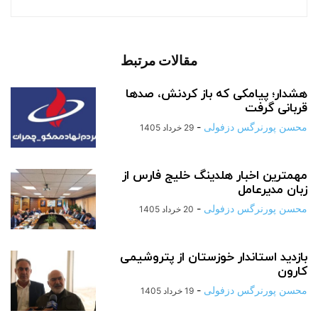
مقالات مرتبط
هشدار؛ پیامکی که باز کردنش، صدها
قربانی گرفت
محسن پورنرگس دزفولی
-
29 خرداد 1405
مهمترین اخبار هلدینگ خلیج فارس از
زبان مدیرعامل
محسن پورنرگس دزفولی
-
20 خرداد 1405
بازدید استاندار خوزستان از پتروشیمی
کارون
محسن پورنرگس دزفولی
-
19 خرداد 1405