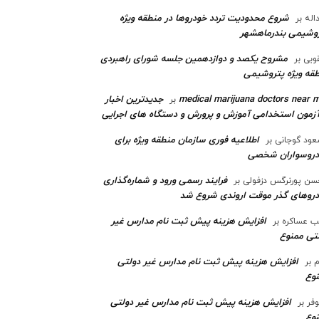
شروع محدودیت تردد خودروها در منطقه ویژه
اله
بر
وشیمی بندرماهشهر
مشروح یکصد و دوازدهمین جلسه شورای راهبردی
وبی
بر
قه ویژه پتروشیمی‌
medical marijuana doctors near 
جدیدترین اخبار
بر
آزمون استخدامی آموزش و پرورش و دستگاه های اجرایی
اطلاعیه فوری سازمان منطقه ویژه برای
ود گوجانی
بر
دروسواران شخصی
فرایند رسمی ورود و شماره‌گذاری
ن پورنرگس دزفولی
بر
رو‌های گذر موقت اروندی شروع شد
افزایش هزینه پیش ثبت نام مدارس غیر
ب عساکره
بر
تی ممنوع
افزایش هزینه پیش ثبت نام مدارس غیر دولتی
م
بر
وع
افزایش هزینه پیش ثبت نام مدارس غیر دولتی
وفر
بر
وع