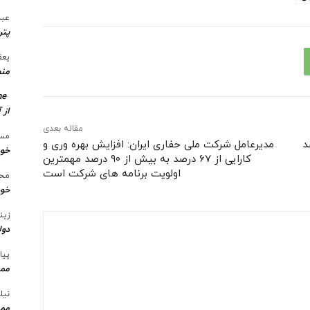
عبد
پتر
یعق
منط
me
از 
مقاله بعدی
مسع
د
مدیرعامل شرکت ملی حفاری ایران: افزایش بهره وری و
خو
کارایی از ۶۷ درصد به بیش از ۹۰ درصد مهمترین
اولویت برنامه های شرکت است
محس
خود
زین
دول
پیا
ممن
نیل
ممن