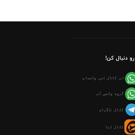
رو دنبال کن!
ابر کانال امن واتساپ
گروه واتس آپ
کانال تلگرام
کانال ایتا