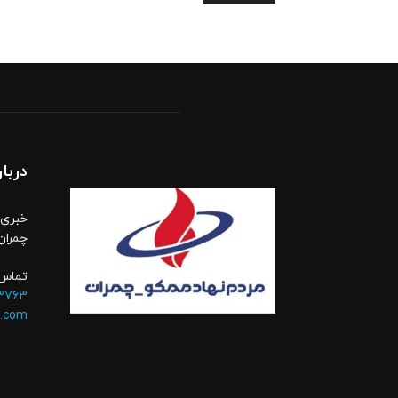
دربار
خبری،
چمران
تماس 
۳۷۶۳
.com