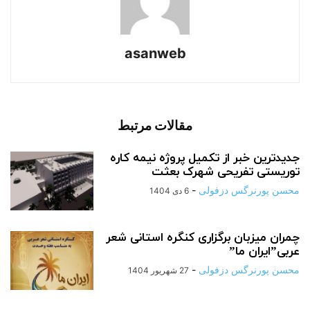
asanweb
مقالات مرتبط
جدیدترین خبر از تکمیل پروژه نیمه کاره
توریستی تفریحی شهرک بعثت
محسن پورنرگس دزفولی
-
6 دی 1404
چمران میزبان برگزاری کنگره استانی شعر
عربی”‌ایران ما”
محسن پورنرگس دزفولی
-
27 شهریور 1404