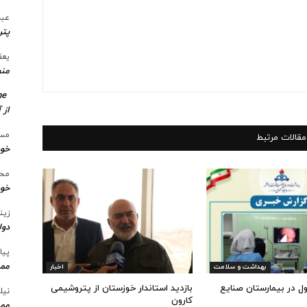
عبد
پتر
یعق
منط
me
از 
مسع
مقالات مرتبط
خو
محس
خود
زین
دول
پیا
ممن
بهداشت و سلامت
اخبار
ول در بیمارستان صنایع
بازدید استاندار خوزستان از پتروشیمی
نیل
کارون
ممن