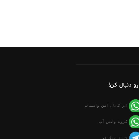
رو دنبال کن!
ابر کانال امن واتساپ
گروه واتس آپ
کانال تلگرام