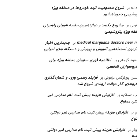
شروع محدودیت تردد خودروها در منطقه ویژه
اله
بر
وشیمی بندرماهشهر
مشروح یکصد و دوازدهمین جلسه شورای راهبردی
وبی
بر
قه ویژه پتروشیمی‌
medical marijuana doctors near 
جدیدترین اخبار
بر
آزمون استخدامی آموزش و پرورش و دستگاه های اجرایی
اطلاعیه فوری سازمان منطقه ویژه برای
ود گوجانی
بر
دروسواران شخصی
فرایند رسمی ورود و شماره‌گذاری
ن پورنرگس دزفولی
بر
رو‌های گذر موقت اروندی شروع شد
افزایش هزینه پیش ثبت نام مدارس غیر
ب عساکره
بر
تی ممنوع
افزایش هزینه پیش ثبت نام مدارس غیر دولتی
م
بر
وع
افزایش هزینه پیش ثبت نام مدارس غیر دولتی
وفر
بر
وع