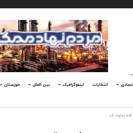
تصادی
انتخابات
اینفوگرافیک
بین الملل
خوزستان
 قله دماوند شد