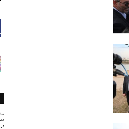
سار
عمو
در 