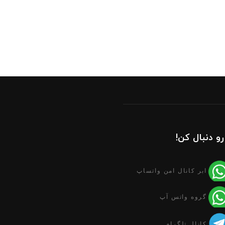
رو دنبال کن!
ابر کانال امن واتساپ
گروه واتس آپ
کانال تلگرام