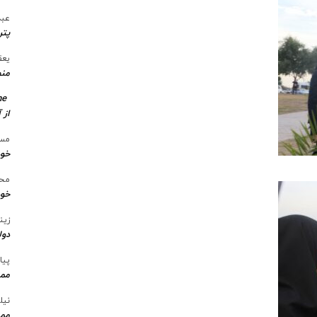
عبد
پتر
یعق
منط
me
از 
مسع
خو
محس
خود
زین
دول
پیا
ممن
نیل
ممن