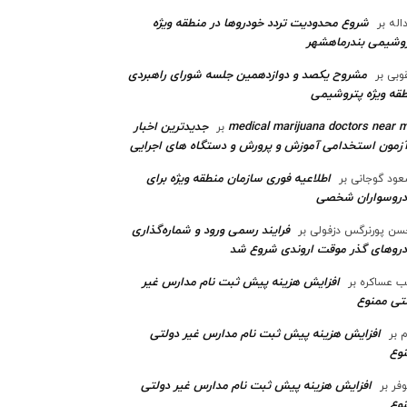
شروع محدودیت تردد خودروها در منطقه ویژه
اله
بر
وشیمی بندرماهشهر
مشروح یکصد و دوازدهمین جلسه شورای راهبردی
وبی
بر
قه ویژه پتروشیمی‌
medical marijuana doctors near 
جدیدترین اخبار
بر
آزمون استخدامی آموزش و پرورش و دستگاه های اجرایی
اطلاعیه فوری سازمان منطقه ویژه برای
ود گوجانی
بر
دروسواران شخصی
فرایند رسمی ورود و شماره‌گذاری
ن پورنرگس دزفولی
بر
رو‌های گذر موقت اروندی شروع شد
افزایش هزینه پیش ثبت نام مدارس غیر
ب عساکره
بر
تی ممنوع
افزایش هزینه پیش ثبت نام مدارس غیر دولتی
م
بر
وع
افزایش هزینه پیش ثبت نام مدارس غیر دولتی
وفر
بر
وع