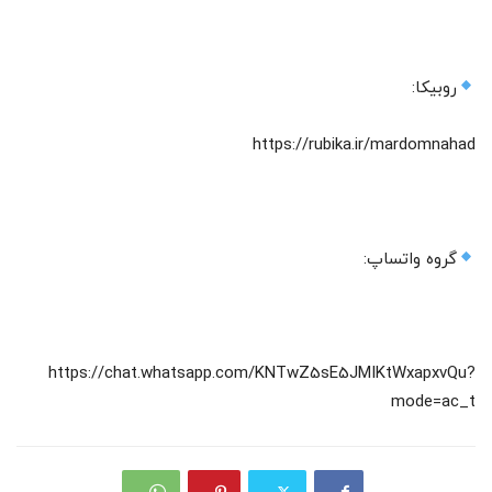
روبیکا:
https://rubika.ir/mardomnahad
گروه واتساپ:
https://chat.whatsapp.com/KNTwZ5sE5JMIKtWxapxvQu?
mode=ac_t