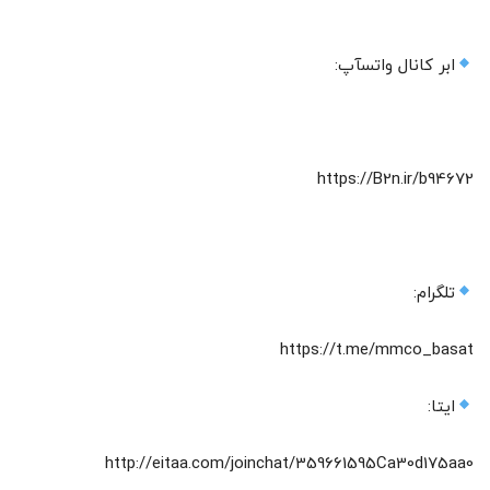
ابر کانال واتسآپ:
https://B2n.ir/b94672
تلگرام:
https://t.me/mmco_basat
ایتا:
http://eitaa.com/joinchat/359661595Ca30d175aa0