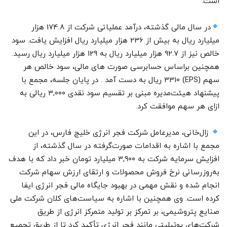
است.
در سال مالی گذشته، درآمد عملیاتی شرکت از 174.8 هزار
میلیارد ریال به بیش از 236 هزار میلیارد ریال افزایش یافت. سود
خالص نیز از 92.7 هزار میلیارد ریال به 129 هزار میلیارد ریال رسید.
همچنین براساس حسابرسی صورت های مالی، سود خالص هر
سهم (EPS) 3310 ریال به دست آمد . در پایان جلسه، مجمع با
پیشنهاد هیئت‌مدیره مبنی بر تقسیم سود نقدی ۳,۰۰۰ ریالی به
ازای هر سهم موافقت کرد.
زال‌خانی، مدیرعامل شرکت فجر انرژی خلیج فارس، در این
مجمع با اشاره به اقدامات صورت‌گرفته در سال گذشته، از
افزایش سرمایه شرکت به ۳,۹۰۰ میلیارد تومان خبر داد که با هدف
به‌روزرسانی نرخ فروش محصولات و ارتقای ارزش سهام شرکت
انجام شده و نقش مهمی در بهبود جایگاه مالی فجر انرژی ایفا
کرده است. وی همچنین با اشاره به سیاست‌های کلان شرکت ملی
صنایع پتروشیمی، بر تمرکز بر تولید متمرکز انرژی از طریق
شرکت‌های یوتیلیتی مانند فجر انرژی تأکید کرد تا از طریق تجمیع