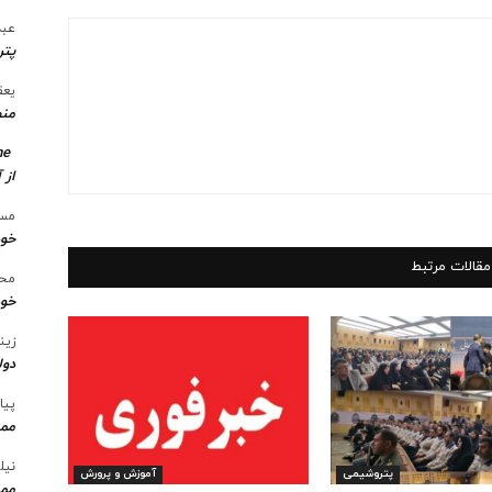
عبد
پتر
یعق
منط
me
از 
مسع
خو
مقالات مرتبط
محس
خود
زین
دول
پیا
ممن
نیل
پتروشیمی
آموزش و پرورش
ممن