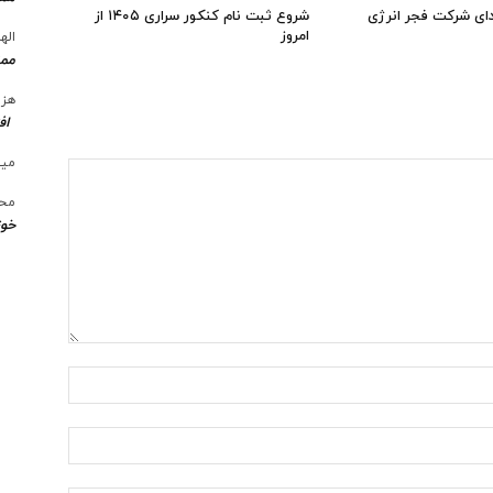
ای شرکت فجر انرژی
شروع ثبت نام کنکور سراری ۱۴۰۵ از
امروز
الها
ممن
هزی
اف
میل
محس
خوز
نام:*
ایمیل:*