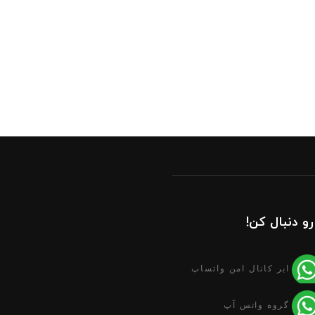
رو دنبال کن!
ابر کانال امن واتساپ
گروه واتس آپ