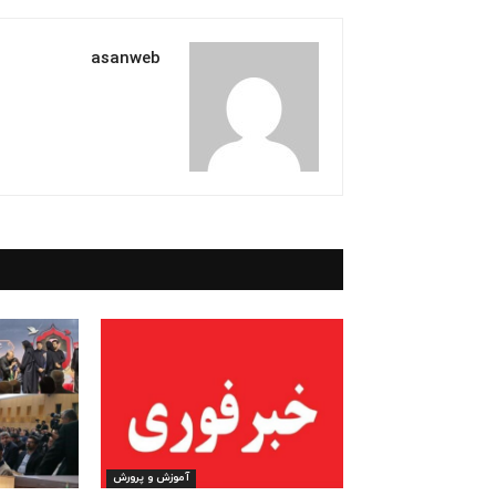
asanweb
آموزش و پرورش