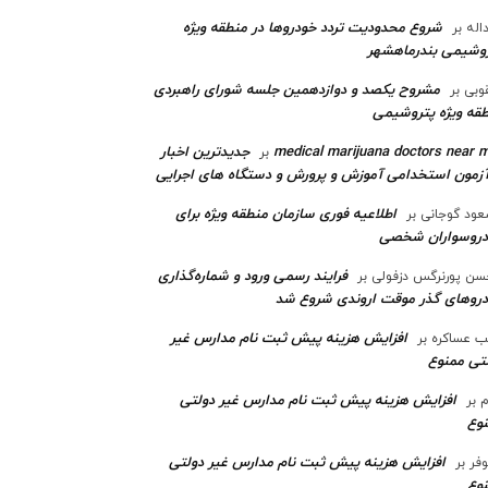
شروع محدودیت تردد خودروها در منطقه ویژه
اله
بر
وشیمی بندرماهشهر
مشروح یکصد و دوازدهمین جلسه شورای راهبردی
وبی
بر
قه ویژه پتروشیمی‌
medical marijuana doctors near 
جدیدترین اخبار
بر
آزمون استخدامی آموزش و پرورش و دستگاه های اجرایی
اطلاعیه فوری سازمان منطقه ویژه برای
ود گوجانی
بر
دروسواران شخصی
فرایند رسمی ورود و شماره‌گذاری
ن پورنرگس دزفولی
بر
رو‌های گذر موقت اروندی شروع شد
افزایش هزینه پیش ثبت نام مدارس غیر
ب عساکره
بر
تی ممنوع
افزایش هزینه پیش ثبت نام مدارس غیر دولتی
م
بر
وع
افزایش هزینه پیش ثبت نام مدارس غیر دولتی
وفر
بر
وع