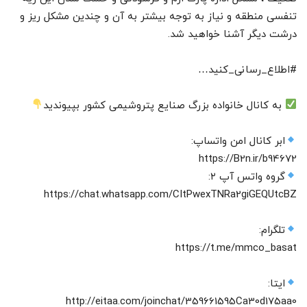
تنفسی منطقه و نیاز به توجه بیشتر به آن و چندین مشکل ریز و
درشت دیگر آشنا خواهید شد.
#اطلاع_رسانی_کنید…
به کانال خانواده بزرگ صنایع پتروشیمی کشور بپیوندید
ابر کانال امن واتساپ:
https://B2n.ir/b94672
گروه واتس آپ ۲:
https://chat.whatsapp.com/CItPwexTNRa2giGEQUtcBZ
تلگرام:
https://t.me/mmco_basat
ایتا:
http://eitaa.com/joinchat/359661595Ca30d175aa0