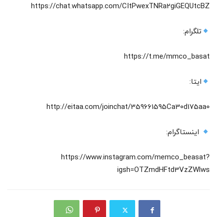
https://chat.whatsapp.com/CItPwexTNRa2giGEQUtcBZ
تلگرام:
https://t.me/mmco_basat
ایتا:
http://eitaa.com/joinchat/359661595Ca30d175aa0
اینستاگرام:
https://www.instagram.com/memco_beasat?
igsh=OTZmdHFtd3VzZWlws