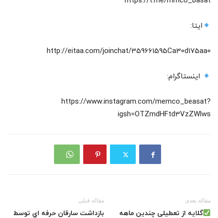
https://t.me/mmco_basat
ایتا:
http://eitaa.com/joinchat/359661595Ca30d175aa0
اینستاگرام:
https://www.instagram.com/memco_beasat?
igsh=OTZmdHFtd3VzZWlws
مقاله بعدی
مقاله قبلی
گلایه از تعطیلی چندین ماهه
بازداشت سارقان حرفه اي توسط