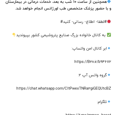
همچنین از ساعت ۱۰ شب به بعد، خدمات درمانی در بیمارستان
و با حضور پزشک متخصص طب اورژانس انجام خواهد شد.
#لطفا- اطلاع- رسانی- کنید#
به کانال خانواده بزرگ صنایع پتروشیمی کشور بپیوندید
ابر کانال امن واتساپ:
https://B2n.ir/b94672
گروه واتس آپ ۲:
https://chat.whatsapp.com/CItPwexTNRa2giGEQUtcBZ
تلگرام: